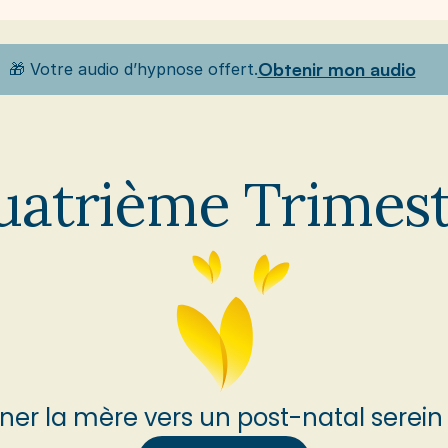
Obtenir mon audio
🎁 Votre audio d’hypnose offert.
Les programmes
Mon approche
A propos
Le Cabi
atrième Trimes
r la mère vers un post-natal serein e