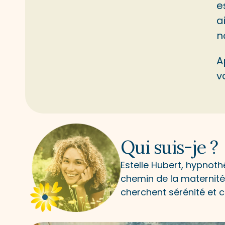
e
a
n
A
v
Qui suis-je ?
Estelle Hubert, hypnot
chemin de la maternité.
cherchent sérénité et c