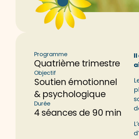
Programme
I
Quatrième trimestre
a
Objectif
Soutien émotionnel 
L
p
& psychologique
s
Durée
d
4 séances de 90 min
L
d